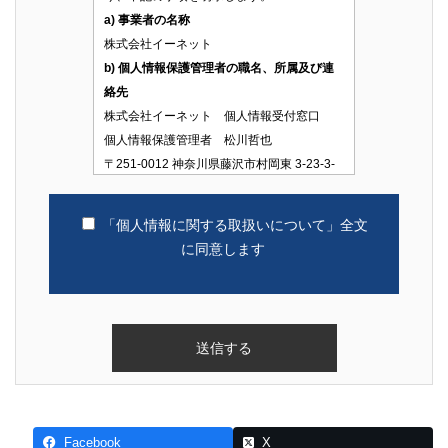
a) 事業者の名称
株式会社イーネット
b) 個人情報保護管理者の職名、所属及び連
絡先
株式会社イーネット 個人情報受付窓口
個人情報保護管理者 松川哲也
〒251-0012 神奈川県藤沢市村岡東 3-23-3-
101 株式会社イーネット 藤沢営業所
TEL：045-540-8611
「個人情報に関する取扱いについて」全文
c) 個人情報の利用目的
に同意します
当社へのお問合せについてのご回答及びご
連絡のため
d) 個人情報を第三者に提供する場合
当社は、法令等による場合、および業務の
一部を外部に委託する場合を除き、本人の
同意を得ずに当サイトにてご提供いただく
個人情報を第三者に提供することはありま
せん。
Facebook
X