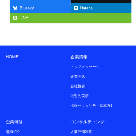
e) 個人情報の取扱いの委託を行う場合
Bluesky
Hatena
当社は、業務運営上、お客様により良いサ
ービスを提供するために、業務の一部を外
LINE
部に委託することがあります。この場合、
十分な個人情報の保護の水準を満たしてい
る委託先を選定し、個人情報の保護に関す
る委託契約を締結します。
f) 当社は、開示対象個人情報について、利用
HOME
企業情報
目的の通知、開示、訂正、追加又は削除、
利用の停止、消去又は第三者への提供の停
トップメッセージ
止を求められた場合は、これに応じます。
企業理念
その場合の問合せ窓口は、上記個人情報保
会社概要
護管理者です。
g) 個人情報の提供の任意性
取引先実績
個人情報の提供は任意です。ご提供いただ
情報セキュリティ基本方針
けない場合は、ご本人様に対して、その個
人情報の利用目的に係る業務をご提供でき
企業研修
コンサルティング
ません。
講師紹介
人事評価制度
h) 自動的な情報の取得