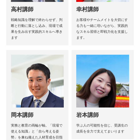
高村講師
幸村講師
戦略知識を理解で終わらせず、判
お客様やチームメイトを大切にす
断と行動に落とし込み、現場で成
る力も一緒に培いながら、実践的
果を生み出す実践的スキルへ導き
なスキル習得と即戦力化を支援し
ます
ます。
岡本講師
岩本講師
実務と教育の両輪が軸。「現場で
学ぶ人の可能性を信じ、受講生の
使える知識」と「自ら考える姿
成長を全力で支えてまいります
勢」を兼ね備えた人材育成を目指