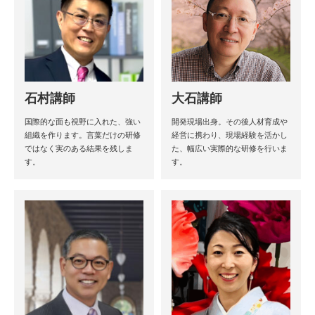
石村講師
大石講師
国際的な面も視野に入れた、強い
開発現場出身。その後人材育成や
組織を作ります。言葉だけの研修
経営に携わり、現場経験を活かし
ではなく実のある結果を残しま
た、幅広い実際的な研修を行いま
す。
す。