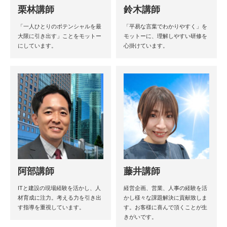
栗林講師
鈴木講師
「一人ひとりのポテンシャルを最
「平易な言葉でわかりやすく」を
大限に引き出す」ことをモットー
モットーに、理解しやすい研修を
にしています。
心掛けています。
阿部講師
藤井講師
ITと建設の現場経験を活かし、人
経営企画、営業、人事の経験を活
材育成に注力。考える力を引き出
かし様々な課題解決に貢献致しま
す指導を重視しています。
す。お客様に喜んで頂くことが生
きがいです。