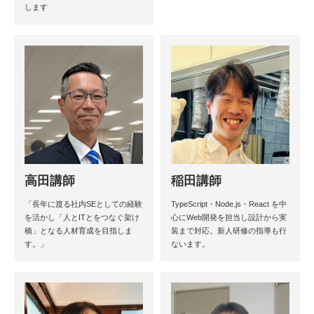
します
高田講師
稲田講師
「長年に渡る社内SEとしての経験
TypeScript・Node.js・React を中
を活かし「人とITとをつなぐ架け
心にWeb開発を担当し設計から実
橋」となる人材育成を目指しま
装まで対応。新人研修の指導も行
す。」
ないます。