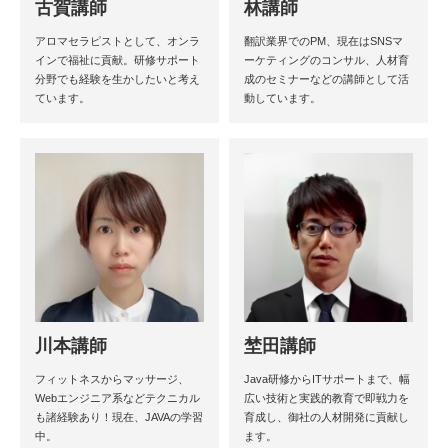
古賀講師
林講師
アロマセラピストとして、オンラ
翻訳業界でのPM、現在はSNSマ
インで福祉に貢献。研修サポート
ーケティングのコンサル、人材育
分野でも経験を生かしたいと考え
成のセミナーなどの講師として活
ています。
動しています。
川本講師
埜田講師
フィットネスからマッサージ、
Java研修からITサポートまで、幅
Webエンジニア系などテクニカル
広い技術と実践的教育で即戦力を
も諸経験あり！現在、JAVAの学習
育成し、御社の人材開発に貢献し
中。
ます。