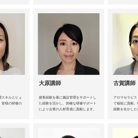
大原講師
古賀講師
理スキルとヒュ
接客経験を基に施設管理をサポートし
アロマセラピス
、皆様の研修の
た経験を活かし、的確な研修サポート
で福祉に貢献。
により企業の人材育成に貢献します。
経験を生かした