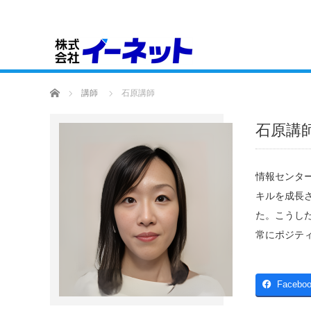
講師紹介
ホーム
講師
石原講師
石原講
情報センタ
キルを成長
た。こうし
常にポジテ
Facebo