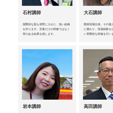
石村講師
大石講師
国際的な面も視野に入れた、強い組織
開発現場出身。その後
を作ります。言葉だけの研修ではなく
に携わり、現場経験を
実のある結果を残します。
い実際的な研修を行い
岩本講師
高田講師