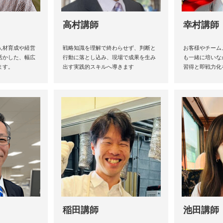
高村講師
幸村講師
人材育成や経営
戦略知識を理解で終わらせず、判断と
お客様やチーム
活かした、幅広
行動に落とし込み、現場で成果を生み
も一緒に培いな
ます。
出す実践的スキルへ導きます
習得と即戦力化
稲田講師
池田講師