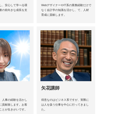
し、安心して学べる環
WebデザイナーやIT系の業務経験だけで
者の前向きな成長を支
なく会計学の知識を活かし、て、人材
育成に貢献します。
矢花講師
、人事の経験を活かし
得意なのはビジネス系ですが、実際に
に貢献致します。お客
は人を扱う仕事を中心に行ってきまし
ことが生きがいです。
た。