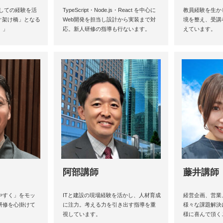
としての経験を活
TypeScript・Node.js・React を中心に
教員経験を生か
ぐ架け橋」となる
Web開発を担当し設計から実装まで対
境を整え、受講
。」
応。新人研修の指導も行ないます。
えています。
阿部講師
藤井講師
やすく」をモッ
ITと建設の現場経験を活かし、人材育成
経営企画、営業
研修を心掛けて
に注力。考える力を引き出す指導を重
様々な課題解決
視しています。
様に喜んで頂く