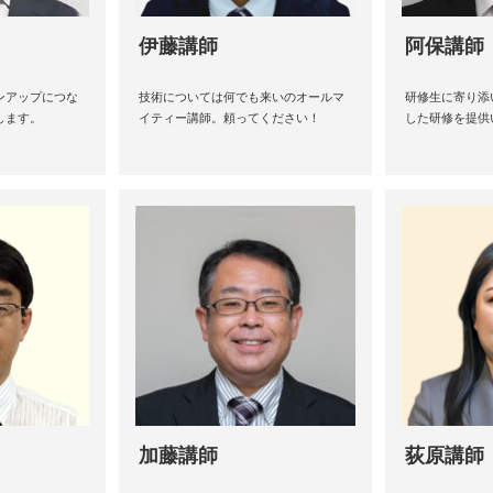
伊藤講師
阿保講師
ンアップにつな
技術については何でも来いのオールマ
研修生に寄り添
します。
イティー講師。頼ってください！
した研修を提供
加藤講師
荻原講師