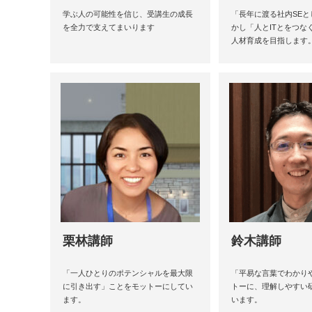
学ぶ人の可能性を信じ、受講生の成長
「長年に渡る社内SE
を全力で支えてまいります
かし「人とITとをつな
人材育成を目指します
栗林講師
鈴木講師
「一人ひとりのポテンシャルを最大限
「平易な言葉でわかり
に引き出す」ことをモットーにしてい
トーに、理解しやすい
ます。
います。