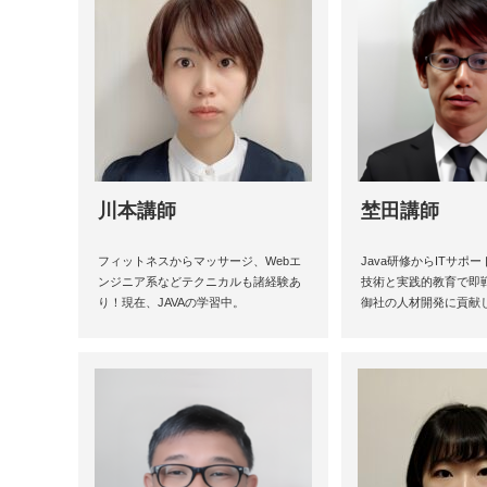
川本講師
埜田講師
フィットネスからマッサージ、Webエ
Java研修からITサポ
ンジニア系などテクニカルも諸経験あ
技術と実践的教育で即
り！現在、JAVAの学習中。
御社の人材開発に貢献